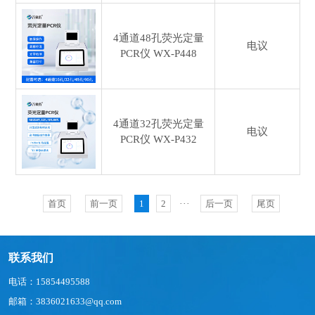
4通道48孔荧光定量
电议
PCR仪
WX-P448
4通道32孔荧光定量
电议
PCR仪
WX-P432
首页
前一页
1
2
···
后一页
尾页
联系我们
电话：15854495588
邮箱：3836021633@qq.com