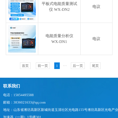
平板式电能质量测试
电议
仪
WX-DN2
电能质量分析仪
电议
WX-DN1
首页
前一页
1
···
后一页
尾页
联系我们
电话：15854495588
邮箱：3836021633@qq.com
地址：山东省潍坊高新区新城街道玉清社区光电路155号潍坊高新区光电产
加速器（一期）1号楼301