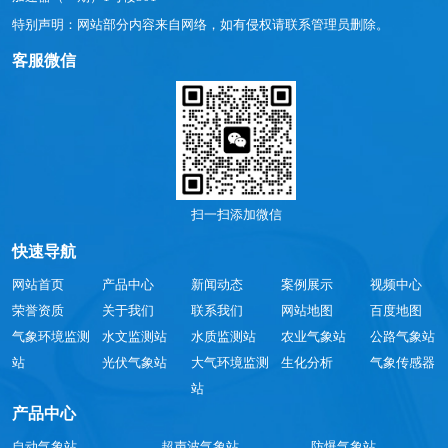
特别声明：网站部分内容来自网络，如有侵权请联系管理员删除。
客服微信
扫一扫添加微信
快速导航
网站首页
产品中心
新闻动态
案例展示
视频中心
荣誉资质
关于我们
联系我们
网站地图
百度地图
气象环境监测
水文监测站
水质监测站
农业气象站
公路气象站
站
光伏气象站
大气环境监测
生化分析
气象传感器
站
产品中心
自动气象站
超声波气象站
防爆气象站