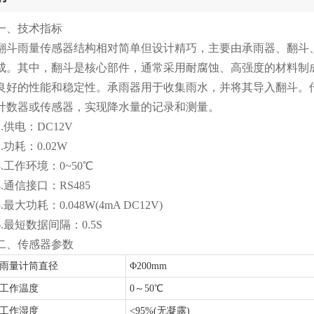
一、技术指标
翻斗雨量传感器结构相对简单但设计精巧，主要由承雨器、翻斗
成。其中，翻斗是核心部件，通常采用耐腐蚀、高强度的材料制
良好的性能和稳定性。承雨器用于收集雨水，并将其导入翻斗。
计数器或传感器，实现降水量的记录和测量。
1.供电：DC12V
2.功耗：0.02W
3.工作环境：0~50℃
4.通信接口：RS485
5.最大功耗：0.048W(4mA DC12V)
6.最短数据间隔：0.5S
二、传感器参数
雨量计筒直径
Φ200mm
工作温度
0～50℃
工作湿度
<95%(无凝露)