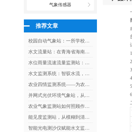
气象传感器
推荐文章
校园自动气象站：一所学校与天气的对话
水文流量站：在青海省海南州上的优势尽显
水位雨量流速流量监测站：硬核设计，多维感知水文变化
水文监测系统：智驭水流，守护流域安全
农业四情监测系统——为农业生产提供科学决策依据
并网式光伏环境气象站，从阳光到数据：气象站如何解码光伏发电密码？
农业气象监测站如何照顾作物？
能见度监测站，从模糊到清晰：一台设备如何看透迷雾中的危险
智能光电测沙仪赋能水文监测，实现水体含沙量智能精准管控