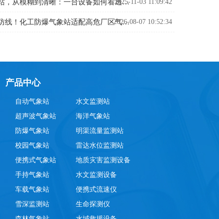
2025-11-03 11:09:42
能见度监测站，从模糊到清晰：一台设备如何看透迷雾中的危险
2026-08-07 10:52:34
化工安全新防线！化工防爆气象站适配高危厂区气象监测
产品中心
自动气象站
水文监测站
超声波气象站
海洋气象站
防爆气象站
明渠流量监测站
校园气象站
雷达水位监测站
便携式气象站
地质灾害监测设备
手持气象站
水文监测设备
车载气象站
便携式流速仪
雪深监测站
生命探测仪
森林气象站
水域救援设备